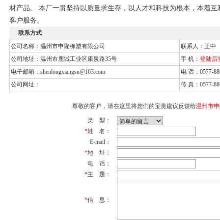
材产品。 本厂一贯坚持以质量求生存，以人才和科技为根本，本着互
客户服务。
联系方式
公司名称：温州市申隆橡塑有限公司
联系人：王中
公司地址：温州市鹿城工业区康泉路35号
手 机：
登陆后
电子邮箱：
shenlongxiangsu@163.com
电 话：0577-88
公司网址：
传 真：0577-88
尊敬的客户，请在这里将您们的宝贵建议反馈给
温州市申
类 型：
*
姓 名：
E-mail：
*
地 址：
电 话：
*
主 题：
*
信 息：