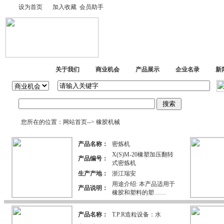
设为首页
加入收藏
会员助手
网站首页
关于我们
商业机会
产品展示
企业名录
新
您所在的位置：
网站首页
-->
橡胶机械
产品名称：
密炼机
X(S)M-20橡塑加压翻转
产品编号：
式密炼机
生产产地：
浙江瑞安
用途介绍: 本产品适用于
产品说明：
橡胶和塑料的塑……
产品名称：
T.P.R造粒设备：水